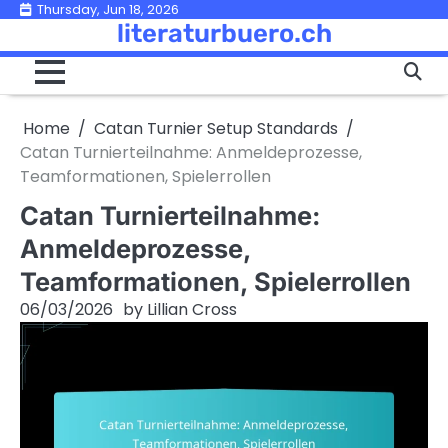
Skip
Thursday, Jun 18, 2026
literaturbuero.ch
to
content
Home
Catan Turnier Setup Standards
Catan Turnierteilnahme: Anmeldeprozesse,
Teamformationen, Spielerrollen
Catan Turnierteilnahme:
Anmeldeprozesse,
Teamformationen, Spielerrollen
06/03/2026
by
Lillian Cross